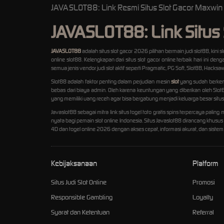
JAVASLOT88: Link Resmi Situs Slot Gacor Maxwin H
JAVASLOT88: Link Situs 
JAVASLOT88
adalah situs slot gacor 2026 pilihan bermain judi slot88, kini
online slot88. Kelengkapan dari situs slot gacor online terbaik hari ini d
semua jenis vendor judi slot aktif seperti Pragmatic, PG Soft, Slot88, Hack
Slot88 adalah faktor penting dalam perjudian mesin
slot
yang sudah berkemb
bebas dari biaya admin. Oleh karena keuntungan yang diberikan oleh Slot8
yang memiliki uang receh agar bisa bergabung menjadi keluarga besar situs
Javaslot88 sebagai mitra link situs togel toto gratis spins terpercaya pali
nyata bagi pemain slot online Indonesia. Situs Javaslot88 dirancang khusu
4D dan togel online 2026 dengan akses cepat, informasi akurat, dan siste
Kebijaksanaan
Platform
Situs Judi Slot Online
Promosi
Responsible Gambling
Loyalty
Syarat dan Ketentuan
Referral