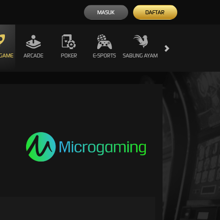
MASUK
DAFTAR
 GAME
ARCADE
POKER
E-SPORTS
SABUNG AYAM
PROMOSI