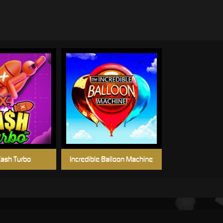
Cash Turbo
Incredible Balloon Machine