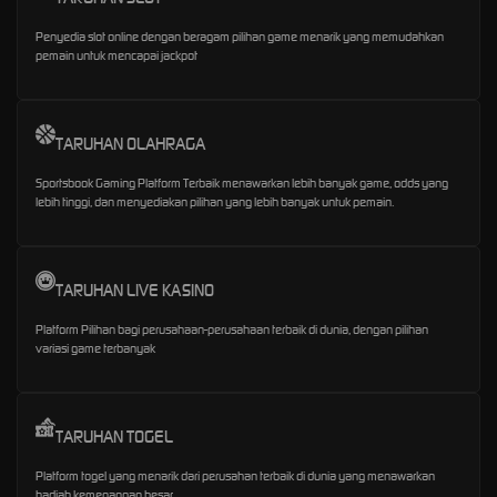
Penyedia slot online dengan beragam pilihan game menarik yang memudahkan
pemain untuk mencapai jackpot
TARUHAN OLAHRAGA
Sportsbook Gaming Platform Terbaik menawarkan lebih banyak game, odds yang
lebih tinggi, dan menyediakan pilihan yang lebih banyak untuk pemain.
TARUHAN LIVE KASINO
Platform Pilihan bagi perusahaan-perusahaan terbaik di dunia, dengan pilihan
variasi game terbanyak
TARUHAN TOGEL
Platform togel yang menarik dari perusahan terbaik di dunia yang menawarkan
hadiah kemenangan besar