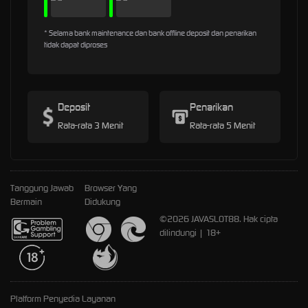
* Selama bank maintenance dan bank offline deposit dan penarikan
tidak dapat diproses
Deposit
Penarikan
Rata-rata 3 Menit
Rata-rata 5 Menit
Tanggung Jawab
Browser Yang
Bermain
Didukung
©2026 JAVASLOT88. Hak cipta
dilindungi | 18+
Platform Penyedia Layanan