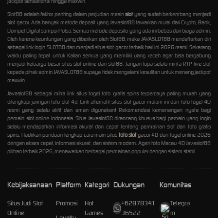
jackpot sensational hingga maxwin.
Slot88 adalah faktor penting dalam perjudian mesin
slot
yang sudah berkembang menjadi
slot gacor. Ada banyak metode deposit yang Javaslot88 tawarkan mulai dari Crypto, Bank,
Dompet Digital sampai Pulsa. Semua metode deposito yang ada ini bebas dari biaya admin.
Oleh karena keuntungan yang diberikan oleh Slot88, maka JAVASLOT88 mendaftarkan diri
sebagai link login SLOT88 dan menjadi situs slot gacor terbaik hari ini 2026 resmi. Sekarang
waktu paling tepat untuk Kalian semua yang memiliki uang receh agar bisa bergabung
menjadi keluarga besar situs slot online dan slot88. Jangan lupa selalu minta RTP live slot
kepada pihak admin JAVASLOT88 supaya tidak mengalami kesulitan untuk menang jackpot
maxwin.
Javaslot88 sebagai mitra link situs togel toto gratis spins terpercaya paling murah yang
dilengkapi jaringan toto slot 4d. Link alternatif situs slot gacor malam ini dan toto togel 4D
resmi yang selalu aktif dan aman digunakan! Rekomendasi kemenangan nyata bagi
pemain slot online Indonesia. Situs Javaslot88 dirancang khusus bagi pemain yang ingin
selalu mendapatkan informasi akurat dan cepat tentang permainan slot dan toto gratis
spins. Hadirkan panduan lengkap cara main situs
toto slot
gacor 4D dan togel online 2026
dengan akses cepat, informasi akurat, dan sistem modern. Agen toto Macau 4D Javaslot88
pilihan terbaik 2026, menawarkan berbagai permainan populer dengan sistem stabil.
Kebijaksanaan
Platform
Kategori
Dukungan
Komunitas
Situs Judi Slot
Promosi
Hot
+62878341
Telegra
Online
Games
36522
m
Loyalty