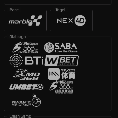
Race
Togel
Olahraga
Crash Game